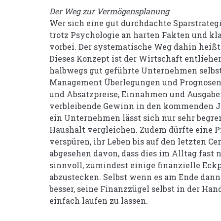
Der Weg zur Vermögensplanung
Wer sich eine gut durchdachte Sparstrateg
trotz Psychologie an harten Fakten und k
vorbei. Der systematische Weg dahin heißt
Dieses Konzept ist der Wirtschaft entliehen,
halbwegs gut geführte Unternehmen selbst
Management Überlegungen und Prognosen d
und Absatzpreise, Einnahmen und Ausgabe
verbleibende Gewinn in den kommenden J
ein Unternehmen lässt sich nur sehr begre
Haushalt vergleichen. Zudem dürfte eine P
verspüren, ihr Leben bis auf den letzten C
abgesehen davon, dass dies im Alltag fast n
sinnvoll, zumindest einige finanzielle Eck
abzustecken. Selbst wenn es am Ende dann 
besser, seine Finanzzügel selbst in der Hand
einfach laufen zu lassen.