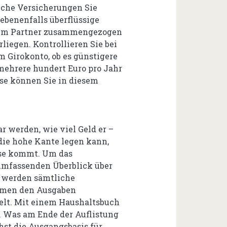
lche Versicherungen Sie
ebenenfalls überflüssige
hrem Partner zusammengezogen
liegen. Kontrollieren Sie bei
 Girokonto, ob es günstigere
 mehrere hundert Euro pro Jahr
se können Sie in diesem
ar werden, wie viel Geld er –
die hohe Kante legen kann,
sse kommt. Um das
n umfassenden Überblick über
u werden sämtliche
ahmen den Ausgaben
telt. Mit einem Haushaltsbuch
n. Was am Ende der Auflistung
ächst die Ausgangsbasis für