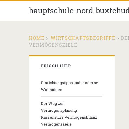
hauptschule-nord-buxtehud
HOME
>
WIRTSCHAFTSBEGRIFFE
>
DE
VERMÖGENSZIELE
Primary
FRISCH HIER
Sidebar
Einrichtungstipps und moderne
Wohnideen
Der Weg zur
Vermögensplanung
Kassensturz Vermögensbilanz
Vermögensziele