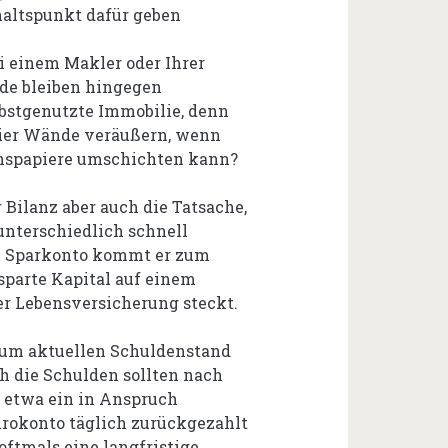
altspunkt dafür geben
i einem Makler oder Ihrer
de bleiben hingegen
elbstgenutzte Immobilie, denn
vier Wände veräußern, wenn
Zinspapiere umschichten kann?
r Bilanz aber auch die Tatsache,
unterschiedlich schnell
m Sparkonto kommt er zum
esparte Kapital auf einem
ner Lebensversicherung steckt.
zum aktuellen Schuldenstand
 die Schulden sollten nach
 etwa ein in Anspruch
rokonto täglich zurückgezahlt
ftmals eine langfristige